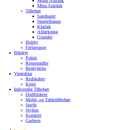
Motip Autolak
Mipa Autolak
Tilbehør
Sandpapir
Spartelmasse
Klarlak
Afdækning
Grunder
Hobby
Fælgespray
Bilpleje
Polish
Rensemidler
Beskyttelse
Vinterklar
Redskaber
Kemi
Indvendig Tilbehør
Duftfriskere
Mobil- og Tablettilbehør
Spejle
Styling
Komfort
Gadgets