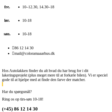
fre.
10–12.30, 14.30–18
lør.
10-18
søn.
10-18

86 12 14 30

mail@coloramaaarhus.dk
Hos Autolakken finder du alt hvad du har brug for i dit
lakeringsprojekt (plus meget mere til at forkæle bilen). Vi er speciel
gode til at hjælpe med at finde den farve der matcher.
Har du spørgsmål?
Ring os op tirs-søn 10-18!
(+45) 86 12 14 30