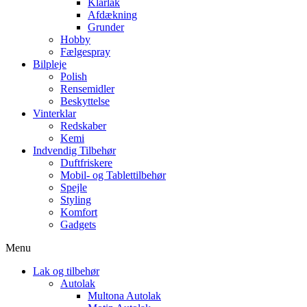
Klarlak
Afdækning
Grunder
Hobby
Fælgespray
Bilpleje
Polish
Rensemidler
Beskyttelse
Vinterklar
Redskaber
Kemi
Indvendig Tilbehør
Duftfriskere
Mobil- og Tablettilbehør
Spejle
Styling
Komfort
Gadgets
Menu
Lak og tilbehør
Autolak
Multona Autolak