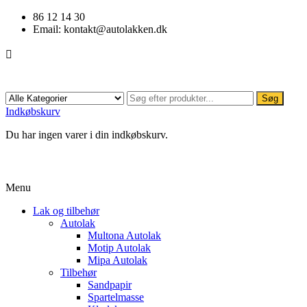
86 12 14 30
Email:
kontakt@autolakken.dk

Søg
Indkøbskurv
Du har ingen varer i din indkøbskurv.
Menu
Lak og tilbehør
Autolak
Multona Autolak
Motip Autolak
Mipa Autolak
Tilbehør
Sandpapir
Spartelmasse