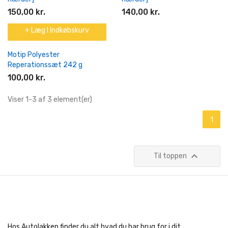
150,00 kr.
140,00 kr.
+ Læg I Indkøbskurv
Motip Polyester
Reperationssæt 242 g
100,00 kr.
Viser 1-3 af 3 element(er)
1

Til toppen
Hos Autolakken finder du alt hvad du har brug for i dit