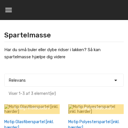

Spartelmasse
Har du små buler eller dybe ridser i lakken? Så kan
spartelmasse hjælpe dig videre

Relevans
Viser 1-3 af 3 element(er)
+ Læg I Indkøbskurv
+ Læg I Indkøbskurv
Motip Glasfiberspartel [inkl.
Motip Polyesterspartel [inkl.
hærder]
hærder]