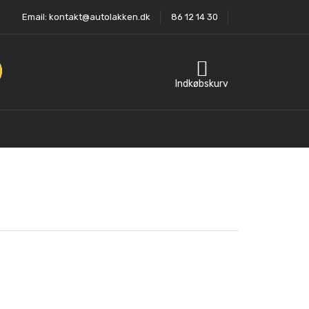
Email:
kontakt@autolakken.dk
86 12 14 30
Indkøbskurv