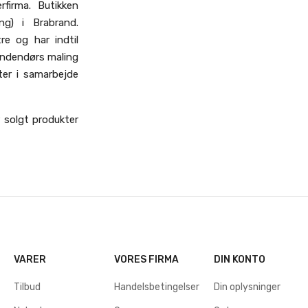
firma. Butikken
ng) i Brabrand.
e og har indtil
indendørs maling
er i samarbejde
 solgt produkter
VARER
VORES FIRMA
DIN KONTO
Tilbud
Handelsbetingelser
Din oplysninger