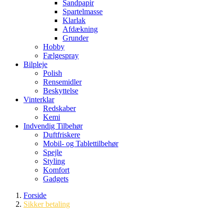
Sandpapir
Spartelmasse
Klarlak
Afdækning
Grunder
Hobby
Fælgespray
Bilpleje
Polish
Rensemidler
Beskyttelse
Vinterklar
Redskaber
Kemi
Indvendig Tilbehør
Duftfriskere
Mobil- og Tablettilbehør
Spejle
Styling
Komfort
Gadgets
Forside
Sikker betaling