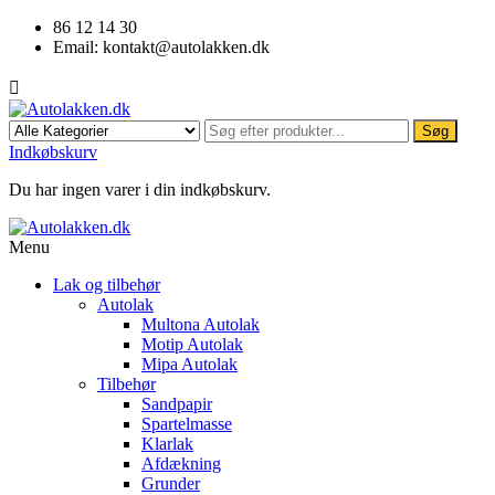
86 12 14 30
Email:
kontakt@autolakken.dk

Søg
Indkøbskurv
Du har ingen varer i din indkøbskurv.
Menu
Lak og tilbehør
Autolak
Multona Autolak
Motip Autolak
Mipa Autolak
Tilbehør
Sandpapir
Spartelmasse
Klarlak
Afdækning
Grunder