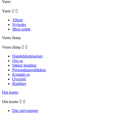
Varer
Varer


Tilbud
Nyheder
Mest solgte
Vores firma
Vores firma


Handelsbetingelser
Om os
Sikker betaling
Persondatapolitikken
Kontakt os
Oversigt
Butikker
Din konto
Din konto


Din oplysninger