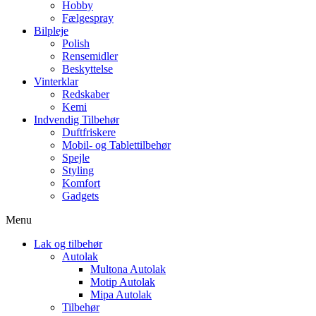
Hobby
Fælgespray
Bilpleje
Polish
Rensemidler
Beskyttelse
Vinterklar
Redskaber
Kemi
Indvendig Tilbehør
Duftfriskere
Mobil- og Tablettilbehør
Spejle
Styling
Komfort
Gadgets
Menu
Lak og tilbehør
Autolak
Multona Autolak
Motip Autolak
Mipa Autolak
Tilbehør