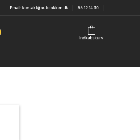
Email:
kontakt@autolakken.dk
86 12 14 30
Indkøbskurv