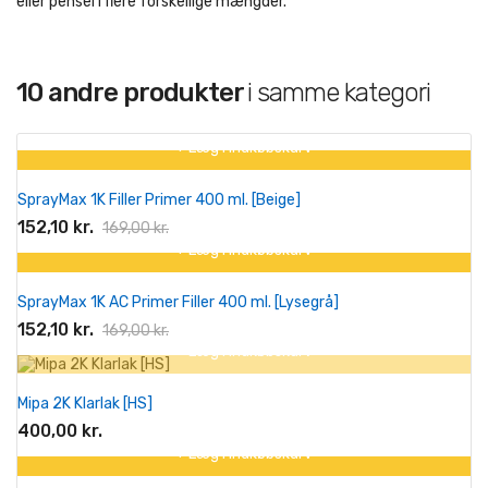
eller pensel i flere forskellige mængder.
10 andre produkter
i samme kategori
+ Læg I Indkøbskurv
På tilbud!
SprayMax 1K Filler Primer 400 ml. [Beige]
-10%
152,10 kr.
169,00 kr.
+ Læg I Indkøbskurv
På tilbud!
SprayMax 1K AC Primer Filler 400 ml. [Lysegrå]
-10%
152,10 kr.
169,00 kr.
+ Læg I Indkøbskurv
Mipa 2K Klarlak [HS]
400,00 kr.
+ Læg I Indkøbskurv
På tilbud!