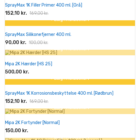
SprayMax 1K Filler Primer 400 ml. [Grå]
-10%
152,10 kr.
169,00 kr.
+ Læg I Indkøbskurv
På tilbud!
SprayMax Silikonefjerner 400 ml.
-10%
90,00 kr.
100,00 kr.
+ Læg I Indkøbskurv
Mipa 2K Hærder [HS 25]
500,00 kr.
+ Læg I Indkøbskurv
På tilbud!
SprayMax 1K Korrosionsbeskyttelse 400 ml. [Rødbrun]
-10%
152,10 kr.
169,00 kr.
+ Læg I Indkøbskurv
Mipa 2K Fortynder [Normal]
150,00 kr.
+ Læg I Indkøbskurv