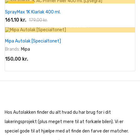
På tilbud!
SprayMax 1K Klarlak 400 ml.
-10%
161,10 kr.
179,00 kr.
+ Læg I Indkøbskurv
Mipa Autolak [Specialtonet]
Brands:
Mipa
150,00 kr.
Hos Autolakken finder du alt hvad du har brug for i dit
lakeringsprojekt (plus meget mere til at forkæle bilen). Vi er
speciel gode til at hjælpe med at finde den farve der matcher.