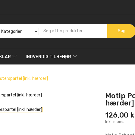
Søg
KLAR
INDVENDIG TILBEHØR
sterspartel [inkl. hærder]
Motip Po
hærder]
126,00 k
Inkl. moms