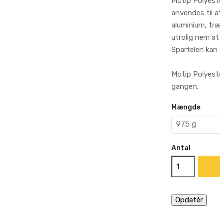
Motip Polyest
anvendes til a
aluminium, træ
utrolig nem at s
Spartelen kan 
Motip Polyeste
gangen.
Mængde
Antal