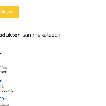
sninger
rodukter
i samme kategori
+ Læg I Indkøbskurv
00 kr.
+ Læg I Indkøbskurv
rk
 kr.
+ Læg I Indkøbskurv
00 ml.
,00 kr.