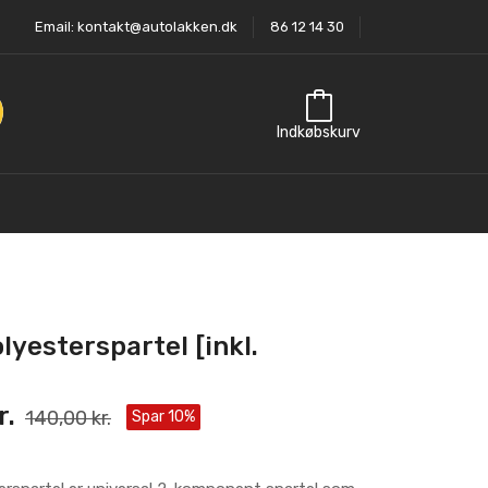
Email:
kontakt@autolakken.dk
86 12 14 30
Indkøbskurv
lyesterspartel [inkl.
r.
140,00 kr.
Spar 10%