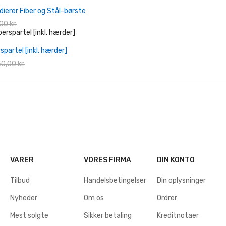
+ Læg I Indkøbskurv
ierer Fiber og Stål-børste
00 kr.
+ Læg I Indkøbskurv
spartel [inkl. hærder]
0,00 kr.
VARER
VORES FIRMA
DIN KONTO
Tilbud
Handelsbetingelser
Din oplysninger
Nyheder
Om os
Ordrer
Mest solgte
Sikker betaling
Kreditnotaer