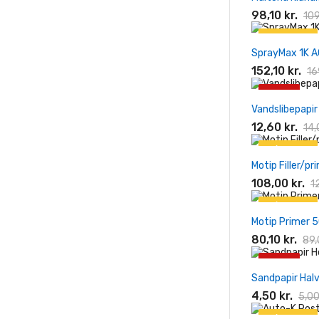
-10%
98,10 kr.
109
På tilbud!
SprayMax 1K AC
-10%
152,10 kr.
16
-10%
Vandslibepapir
12,60 kr.
14,
På tilbud!
Motip Filler/pr
-10%
108,00 kr.
1
På tilbud!
Motip Primer 5
-10%
80,10 kr.
89,
-10%
Sandpapir Hal
4,50 kr.
5,00
På tilbud!