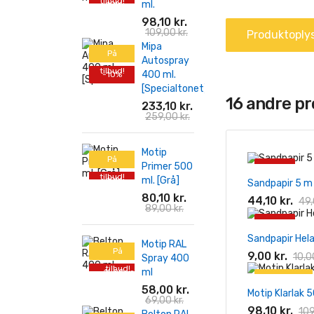
tilbud!
ml.
-10%
98,10 kr.
109,00 kr.
Produktoply
Mipa
På
Autospray
tilbud!
400 ml.
-10%
[Specialtonet]
16 andre p
233,10 kr.
259,00 kr.
Motip
På
Primer 500
-10%
tilbud!
ml. [Grå]
-10%
Sandpapir 5 m
80,10 kr.
44,10 kr.
49,
89,00 kr.
-10%
Sandpapir Hela
Motip RAL
På
9,00 kr.
10,00
Spray 400
tilbud!
ml
-11,00 kr.
På tilbud!
58,00 kr.
Motip Klarlak 5
-10%
69,00 kr.
98,10 kr.
109