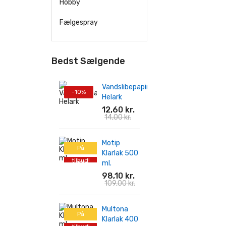
Hobby
Fælgespray
Bedst Sælgende
Vandslibepapir
-10%
Helark
12,60 kr.
14,00 kr.
Motip
På
Klarlak 500
tilbud!
ml.
-10%
98,10 kr.
109,00 kr.
Multona
På
Klarlak 400