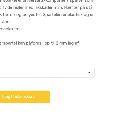
erspartel er universal 2-komponent spartel som
t fylde huller med lakskader m.m. Hæfter på stål,
, beton og polyester. Spartelen er elastisk og er
libe i.
overlakeres.
rspartel kan påføres i op til 2 mm lag af
Læg I Indkøbskurv