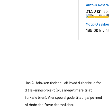
Auto-K Rostrad
-10%
31,50 kr.
35,
På tilbud!
Motip Glasfiber
-10%
135,00 kr.
15
Hos Autolakken finder du alt hvad du har brug for i
dit lakeringsprojekt (plus meget mere til at
forkæle bilen). Vi er speciel gode til at hjælpe med
at finde den farve der matcher.