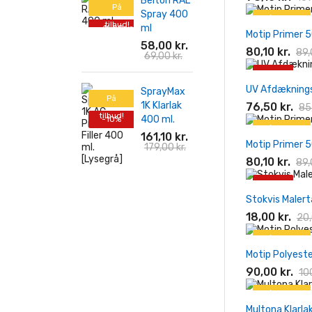
Belton RAL
På
Spray 400
På tilbud!
tilbud!
ml
-11,00 kr.
Motip Primer 5
-10%
58,00 kr.
80,10 kr.
89,
69,00 kr.
-10%
UV Afdækning
SprayMax
På
1K Klarlak
76,50 kr.
85,
tilbud!
400 ml.
-10%
På tilbud!
161,10 kr.
Motip Primer 5
179,00 kr.
-10%
80,10 kr.
89,
-10%
Stokvis Maler
18,00 kr.
20,
På tilbud!
Motip Polyest
-10%
90,00 kr.
100
På tilbud!
Multona Klarla