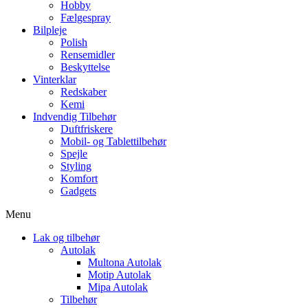
Hobby
Fælgespray
Bilpleje
Polish
Rensemidler
Beskyttelse
Vinterklar
Redskaber
Kemi
Indvendig Tilbehør
Duftfriskere
Mobil- og Tablettilbehør
Spejle
Styling
Komfort
Gadgets
Menu
Lak og tilbehør
Autolak
Multona Autolak
Motip Autolak
Mipa Autolak
Tilbehør