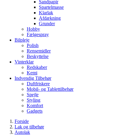
Sandpapir
Spartelmasse
Klarlak
Afdækning
Grunder
Hobby
Fælgespray
Bilpleje
Polish
Rensemidler
Beskyttelse
Vinterklar
Redskaber
Kemi
Indvendig Tilbehør
Duftfriskere
Mobil- og Tablettilbehør
Spejle
Styling
Komfort
Gadgets
Forside
Lak og tilbehør
Autolak