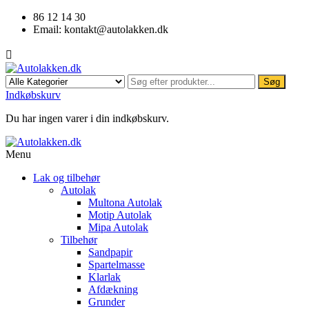
86 12 14 30
Email:
kontakt@autolakken.dk

Søg
Indkøbskurv
Du har ingen varer i din indkøbskurv.
Menu
Lak og tilbehør
Autolak
Multona Autolak
Motip Autolak
Mipa Autolak
Tilbehør
Sandpapir
Spartelmasse
Klarlak
Afdækning
Grunder