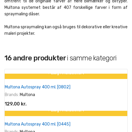
omtrent til de originale farver af flere bilmærker og biltyper.
Multona systemet består af 407 forskellige farver i form af
spraymaling dåser.
Multona spraymaling kan også bruges til dekorative eller kreative
maleri projekter.
16 andre produkter
i samme kategori
+ Læg I Indkøbskurv
Multona Autospray 400 ml. [0802]
Brands:
Multona
129,00 kr.
+ Læg I Indkøbskurv
Multona Autospray 400 ml. [0445]
Brands:
Multona