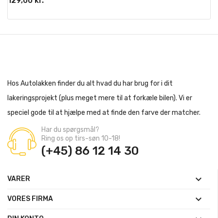
129,00 kr.
Hos Autolakken finder du alt hvad du har brug for i dit
lakeringsprojekt (plus meget mere til at forkæle bilen). Vi er
speciel gode til at hjælpe med at finde den farve der matcher.
Har du spørgsmål?
Ring os op tirs-søn 10-18!
(+45) 86 12 14 30

VARER

VORES FIRMA