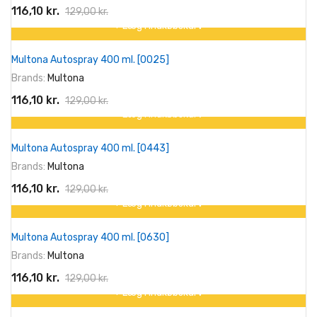
116,10 kr.
129,00 kr.
+ Læg I Indkøbskurv
På tilbud!
Multona Autospray 400 ml. [0025]
-10%
Brands:
Multona
116,10 kr.
129,00 kr.
+ Læg I Indkøbskurv
På tilbud!
Multona Autospray 400 ml. [0443]
-10%
Brands:
Multona
116,10 kr.
129,00 kr.
+ Læg I Indkøbskurv
På tilbud!
Multona Autospray 400 ml. [0630]
-10%
Brands:
Multona
116,10 kr.
129,00 kr.
+ Læg I Indkøbskurv
På tilbud!