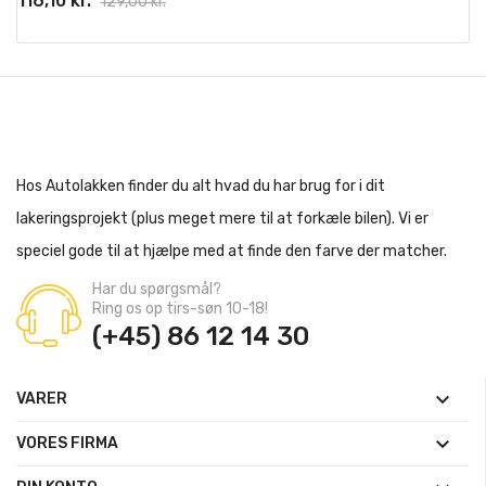
116,10 kr.
129,00 kr.
Hos Autolakken finder du alt hvad du har brug for i dit
lakeringsprojekt (plus meget mere til at forkæle bilen). Vi er
speciel gode til at hjælpe med at finde den farve der matcher.
Har du spørgsmål?
Ring os op tirs-søn 10-18!
(+45) 86 12 14 30

VARER

VORES FIRMA