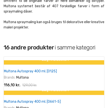
omtrent til de originale farver af flere bilmærker og biltyper.
Multona systemet består af 407 forskellige farver i form af
spraymaling dåser.
Multona spraymaling kan også bruges til dekorative eller kreative
maleri projekter.
16 andre produkter
i samme kategori
+ Læg I Indkøbskurv
På tilbud!
Multona Autospray 400 ml. [0125]
-10%
Brands:
Multona
116,10 kr.
129,00 kr.
+ Læg I Indkøbskurv
På tilbud!
Multona Autospray 400 ml. [0661-5]
-10%
Brands:
Multona