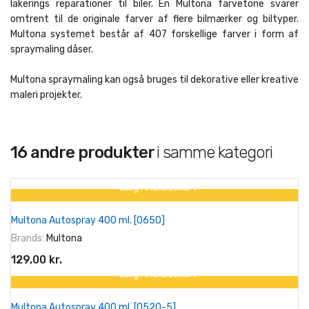
lakerings reparationer til biler. En Multona farvetone svarer
omtrent til de originale farver af flere bilmærker og biltyper.
Multona systemet består af 407 forskellige farver i form af
spraymaling dåser.
Multona spraymaling kan også bruges til dekorative eller kreative
maleri projekter.
16 andre produkter
i samme kategori
+ Læg I Indkøbskurv
Multona Autospray 400 ml. [0650]
Brands:
Multona
129,00 kr.
+ Læg I Indkøbskurv
Multona Autospray 400 ml. [0520-5]