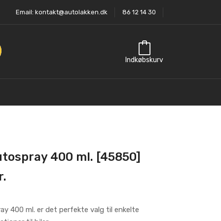
Email:
kontakt@autolakken.dk
86 12 14 30
Indkøbskurv
utospray 400 ml. [45850]
r.
y 400 ml. er det perfekte valg til enkelte