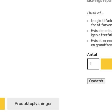
lakerings repara
Husk at...
I nogle tilf
for at farven
Hvis der er bu
igen efterfø
Hvis du er ne
en grundfarv
Antal
Produktoplysninger