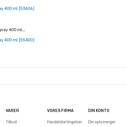
+ Læg I Indkøbskurv
ay 400 ml. [53606]
+ Læg I Indkøbskurv
ay 400 ml. [55400]
VARER
VORES FIRMA
DIN KONTO
Tilbud
Handelsbetingelser
Din oplysninger