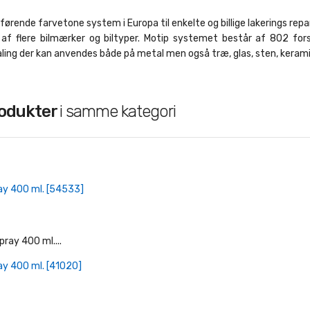
førende farvetone system i Europa til enkelte og billige lakerings repar
r af flere bilmærker og biltyper. Motip systemet består af 802 fors
ing der kan anvendes både på metal men også træ, glas, sten, keramik
rodukter
i samme kategori
+ Læg I Indkøbskurv
ay 400 ml. [54533]
+ Læg I Indkøbskurv
ay 400 ml. [41020]