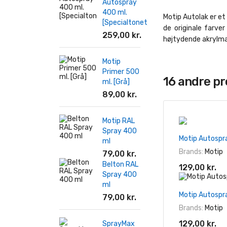
Autospray
400 ml.
Motip Autolak er et 
[Specialtonet]
de originale farve
259,00 kr.
højtydende akrylmal
Motip
Primer 500
16 andre p
ml. [Grå]
89,00 kr.
Motip RAL
Spray 400
Motip Autospr
ml
Brands:
Motip
79,00 kr.
Belton RAL
129,00 kr.
Spray 400
ml
Motip Autospr
79,00 kr.
Brands:
Motip
129,00 kr.
SprayMax