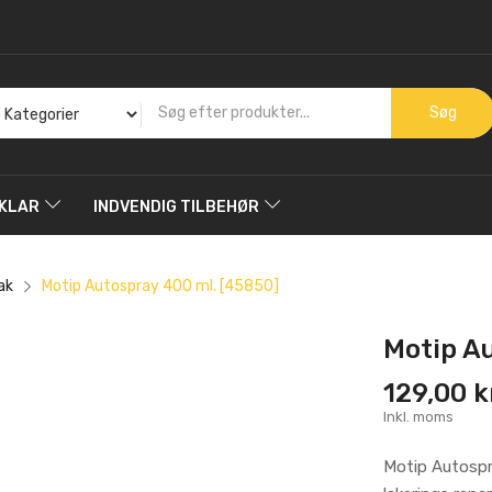
Søg
KLAR
INDVENDIG TILBEHØR
ak
Motip Autospray 400 ml. [45850]
Motip A
129,00 k
Inkl. moms
Motip Autospra