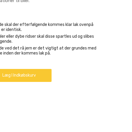
tioner til biler.
ælde skal der efterfølgende kommes klar lak ovenpå
 er identisk.
ler eller dybe ridser skal disse spartles ud og slibes
lgende.
de ved det rå jern er det vigtigt at der grundes med
e inden der kommes lak på.
Læg I Indkøbskurv