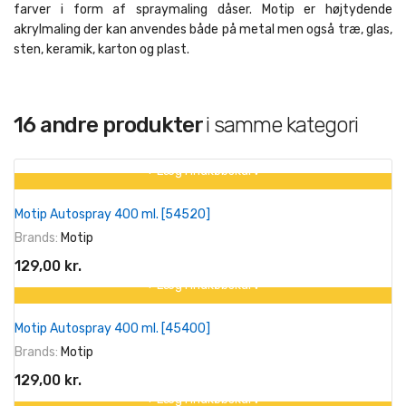
farver i form af spraymaling dåser. Motip er højtydende
akrylmaling der kan anvendes både på metal men også træ, glas,
sten, keramik, karton og plast.
16 andre produkter
i samme kategori
+ Læg I Indkøbskurv
Motip Autospray 400 ml. [54520]
Brands:
Motip
129,00 kr.
+ Læg I Indkøbskurv
Motip Autospray 400 ml. [45400]
Brands:
Motip
129,00 kr.
+ Læg I Indkøbskurv