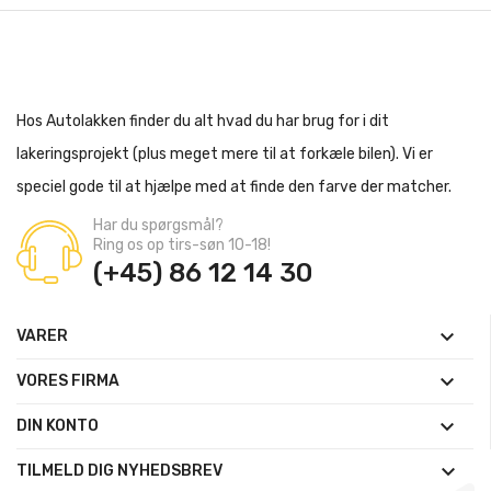
Hos Autolakken finder du alt hvad du har brug for i dit
lakeringsprojekt (plus meget mere til at forkæle bilen). Vi er
speciel gode til at hjælpe med at finde den farve der matcher.
Har du spørgsmål?
Ring os op tirs-søn 10-18!
(+45) 86 12 14 30

VARER

VORES FIRMA

DIN KONTO

TILMELD DIG NYHEDSBREV