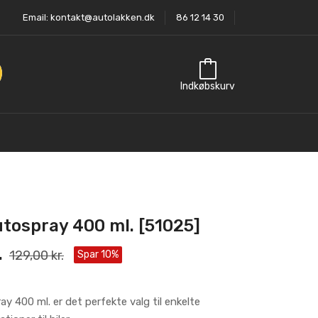
Email:
kontakt@autolakken.dk
86 12 14 30
Indkøbskurv
tospray 400 ml. [51025]
.
129,00 kr.
Spar 10%
y 400 ml. er det perfekte valg til enkelte