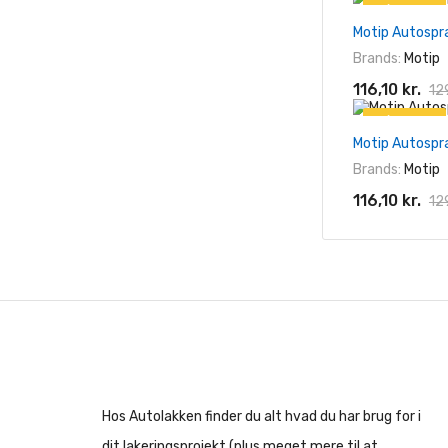
På tilbud!
Motip Autospr
-10%
Brands:
Motip
116,10 kr.
129
På tilbud!
Motip Autospr
-10%
Brands:
Motip
116,10 kr.
129
Hos Autolakken finder du alt hvad du har brug for i
dit lakeringsprojekt (plus meget mere til at