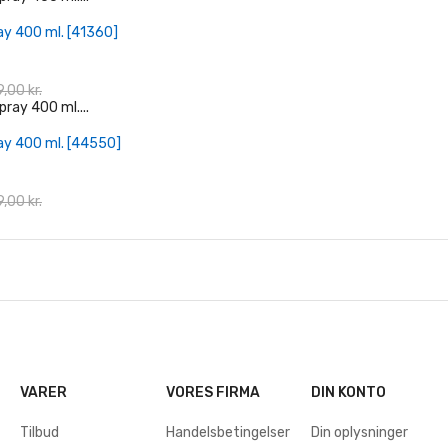
+ Læg I Indkøbskurv
ay 400 ml. [41360]
,00 kr.
+ Læg I Indkøbskurv
ay 400 ml. [44550]
,00 kr.
VARER
VORES FIRMA
DIN KONTO
Tilbud
Handelsbetingelser
Din oplysninger