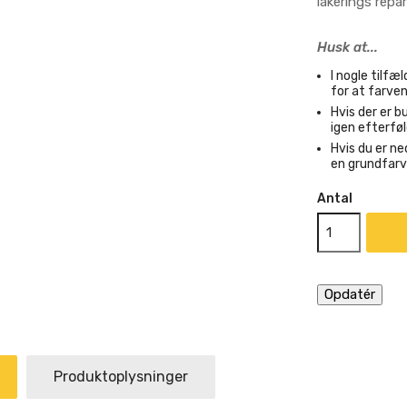
lakerings repara
Husk at...
I nogle tilf
for at farven
Hvis der er bu
igen efterfø
Hvis du er ne
en grundfarv
Antal
Produktoplysninger