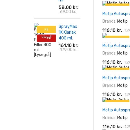
ml
58,00 kr.
På tilbud!
69,00 kr.
Motip Autospr
-10%
Brands:
Motip
SprayMax
På
116,10 kr.
129
1K Klarlak
tilbud!
400 ml.
-10%
På tilbud!
161,10 kr.
Motip Autospr
-10%
179,00 kr.
Brands:
Motip
116,10 kr.
129
På tilbud!
Motip Autospr
-10%
Brands:
Motip
116,10 kr.
129
På tilbud!
Motip Autospr
-10%
Brands:
Motip
116,10 kr.
129