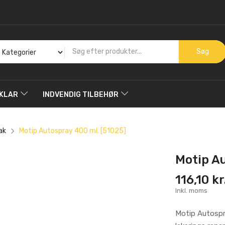
Søg
KLAR
INDVENDIG TILBEHØR
ak
Motip Autospray 400 ml. [51025]
Motip Au
116,10 kr
Inkl. moms
Motip Autospra