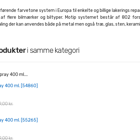
førende farvetone system i Europa til enkelte og billige lakerings repar
r af flere bilmærker og biltyper. Motip systemet består af 802 fors
ing der kan anvendes både på metal men også træ, glas, sten, keramik
rodukter
i samme kategori
+ Læg I Indkøbskurv
ay 400 ml. [54860]
,00 kr.
+ Læg I Indkøbskurv
ay 400 ml. [55265]
,00 kr.