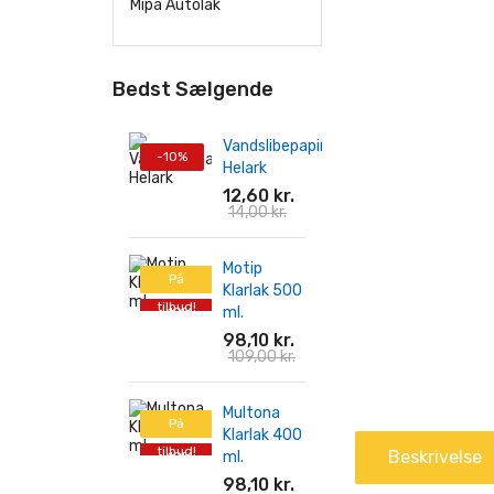
Mipa Autolak
Bedst Sælgende
Vandslibepapir
-10%
Helark
12,60 kr.
14,00 kr.
Motip
På
Klarlak 500
tilbud!
ml.
-10%
98,10 kr.
109,00 kr.
Multona
På
Klarlak 400
tilbud!
Beskrivelse
ml.
-10%
98,10 kr.