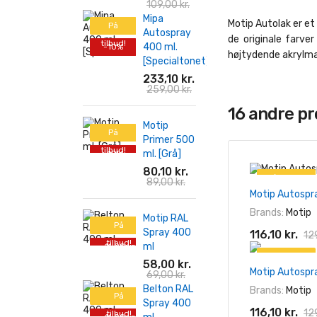
109,00 kr.
Mipa
Motip Autolak er et 
På
Autospray
de originale farve
tilbud!
400 ml.
-10%
højtydende akrylmal
[Specialtonet]
233,10 kr.
259,00 kr.
16 andre p
Motip
På
Primer 500
tilbud!
ml. [Grå]
-10%
80,10 kr.
På tilbud!
89,00 kr.
Motip Autospr
-10%
Brands:
Motip
Motip RAL
På
Spray 400
116,10 kr.
129
tilbud!
ml
-11,00 kr.
På tilbud!
58,00 kr.
Motip Autospr
69,00 kr.
-10%
Belton RAL
Brands:
Motip
På
Spray 400
116,10 kr.
129
tilbud!
-11,00 kr.