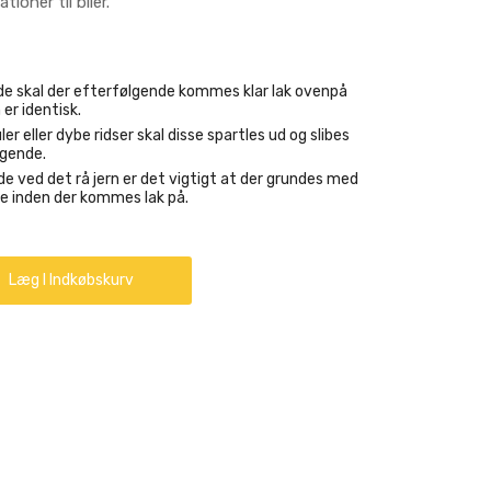
tioner til biler.
ælde skal der efterfølgende kommes klar lak ovenpå
 er identisk.
ler eller dybe ridser skal disse spartles ud og slibes
lgende.
de ved det rå jern er det vigtigt at der grundes med
e inden der kommes lak på.
Læg I Indkøbskurv