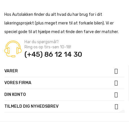
Hos Autolakken finder du alt hvad du har brug for i dit
lakeringsprojekt (plus meget mere til at forkæle bilen). Vi er
speciel gode til at hjælpe med at finde den farve der matcher.
Har du spørgsmål?
Ring os op tirs-søn 10-18!
(+45) 86 12 14 30

VARER

VORES FIRMA

DIN KONTO

TILMELD DIG NYHEDSBREV