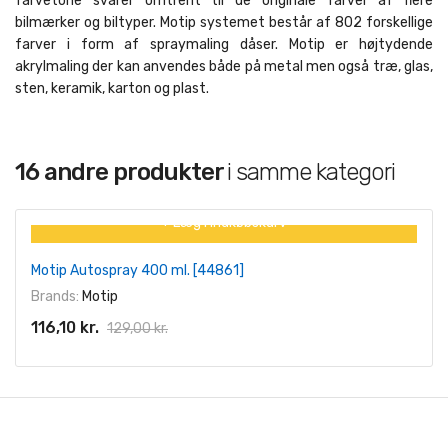
farvetone svarer omtrent til de originale farver af flere
bilmærker og biltyper. Motip systemet består af 802 forskellige
farver i form af spraymaling dåser. Motip er højtydende
akrylmaling der kan anvendes både på metal men også træ, glas,
sten, keramik, karton og plast.
16 andre produkter
i samme kategori
+ Læg I Indkøbskurv
På tilbud!
Motip Autospray 400 ml. [44861]
-10%
Brands:
Motip
116,10 kr.
129,00 kr.