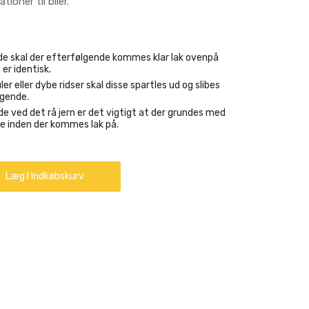
tioner til biler.
ælde skal der efterfølgende kommes klar lak ovenpå
 er identisk.
ler eller dybe ridser skal disse spartles ud og slibes
lgende.
de ved det rå jern er det vigtigt at der grundes med
e inden der kommes lak på.
Læg I Indkøbskurv