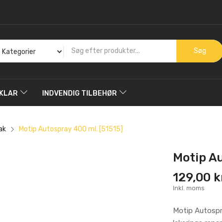
Søg
KLAR
INDVENDIG TILBEHØR
ak
Motip Autospray 400 ml. [51515]
Motip Au
129,00 k
Inkl. moms
Motip Autospra