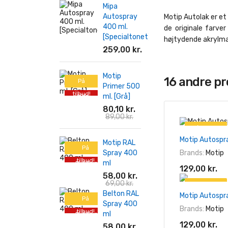
Mipa
Autospray
Motip Autolak er et 
400 ml.
de originale farve
[Specialtonet]
højtydende akrylmal
259,00 kr.
Motip
16 andre p
På
Primer 500
tilbud!
ml. [Grå]
-10%
80,10 kr.
89,00 kr.
På tilbud!
Motip Autospr
Motip RAL
På
Brands:
Motip
Spray 400
tilbud!
ml
-11,00 kr.
129,00 kr.
58,00 kr.
69,00 kr.
På tilbud!
Belton RAL
Motip Autospr
På
Spray 400
Brands:
Motip
tilbud!
ml
-11,00 kr.
129,00 kr.
58,00 kr.