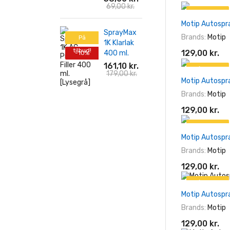
69,00 kr.
På tilbud!
Motip Autospr
SprayMax
Brands:
Motip
På
1K Klarlak
tilbud!
129,00 kr.
400 ml.
-10%
161,10 kr.
På tilbud!
179,00 kr.
Motip Autospr
Brands:
Motip
129,00 kr.
På tilbud!
Motip Autospr
Brands:
Motip
129,00 kr.
På tilbud!
Motip Autospr
Brands:
Motip
129,00 kr.