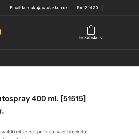
Email:
kontakt@autolakken.dk
86 12 14 30
Indkøbskurv
tospray 400 ml. [51515]
r.
y 400 ml. er det perfekte valg til enkelte