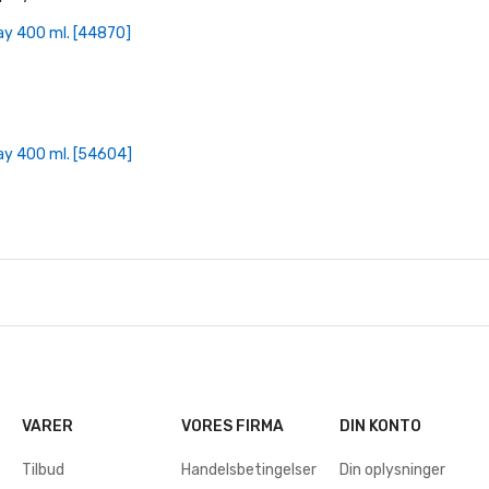
+ Læg I Indkøbskurv
ay 400 ml. [44870]
+ Læg I Indkøbskurv
ay 400 ml. [54604]
VARER
VORES FIRMA
DIN KONTO
Tilbud
Handelsbetingelser
Din oplysninger