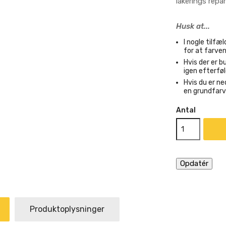
lakerings repara
Husk at...
I nogle tilf
for at farven
Hvis der er bu
igen efterfø
Hvis du er ne
en grundfarv
Antal
Produktoplysninger