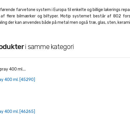
førende farvetone system i Europa til enkelte og billige lakerings repar
r af flere bilmærker og biltyper. Motip systemet består af 802 fors
ing der kan anvendes både på metal men også træ, glas, sten, keramik
rodukter
i samme kategori
+ Læg I Indkøbskurv
ay 400 ml. [45290]
+ Læg I Indkøbskurv
ay 400 ml. [46265]