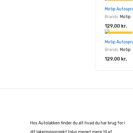
På tilbud!
Motip Autospr
Brands:
Motip
129,00 kr.
På tilbud!
Motip Autospr
Brands:
Motip
129,00 kr.
Hos Autolakken finder du alt hvad du har brug for i
dit lakeringsprojekt (plus meget mere til at