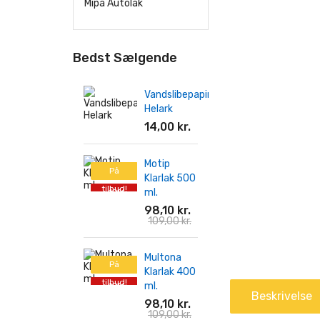
Mipa Autolak
Bedst Sælgende
Vandslibepapir
Helark
14,00 kr.
Motip
På
Klarlak 500
tilbud!
ml.
-10%
98,10 kr.
109,00 kr.
Multona
På
Klarlak 400
tilbud!
ml.
-10%
Beskrivelse
98,10 kr.
109,00 kr.