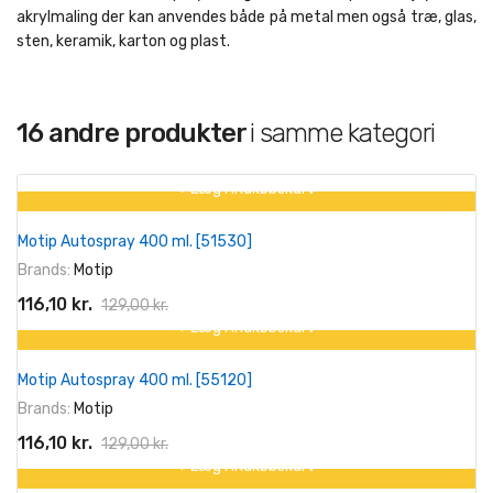
akrylmaling der kan anvendes både på metal men også træ, glas,
sten, keramik, karton og plast.
16 andre produkter
i samme kategori
+ Læg I Indkøbskurv
På tilbud!
Motip Autospray 400 ml. [51530]
-10%
Brands:
Motip
116,10 kr.
129,00 kr.
+ Læg I Indkøbskurv
På tilbud!
Motip Autospray 400 ml. [55120]
-10%
Brands:
Motip
116,10 kr.
129,00 kr.
+ Læg I Indkøbskurv