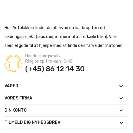
Hos Autolakken finder du alt hvad du har brug for i dit
lakeringsprojekt (plus meget mere til at forkæle bilen). Vi er
speciel gode til at hjælpe med at finde den farve der matcher.
Har du spørgsmål?
Ring os op tirs-søn 10-18!
(+45) 86 12 14 30

VARER

VORES FIRMA

DIN KONTO

TILMELD DIG NYHEDSBREV