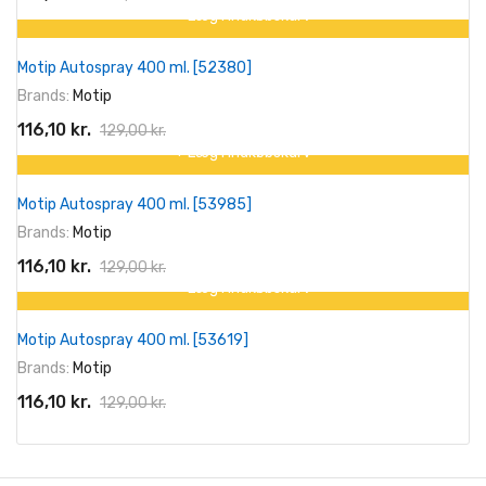
+ Læg I Indkøbskurv
På tilbud!
Motip Autospray 400 ml. [52380]
-10%
Brands:
Motip
116,10 kr.
129,00 kr.
+ Læg I Indkøbskurv
På tilbud!
Motip Autospray 400 ml. [53985]
-10%
Brands:
Motip
116,10 kr.
129,00 kr.
+ Læg I Indkøbskurv
På tilbud!
Motip Autospray 400 ml. [53619]
-10%
Brands:
Motip
116,10 kr.
129,00 kr.