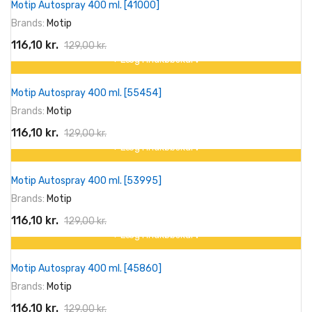
Motip Autospray 400 ml. [41000]
-10%
Brands:
Motip
116,10 kr.
129,00 kr.
+ Læg I Indkøbskurv
På tilbud!
Motip Autospray 400 ml. [55454]
-10%
Brands:
Motip
116,10 kr.
129,00 kr.
+ Læg I Indkøbskurv
På tilbud!
Motip Autospray 400 ml. [53995]
-10%
Brands:
Motip
116,10 kr.
129,00 kr.
+ Læg I Indkøbskurv
På tilbud!
Motip Autospray 400 ml. [45860]
-10%
Brands:
Motip
116,10 kr.
129,00 kr.