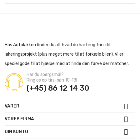
Hos Autolakken finder du alt hvad du har brug for i dit
lakeringsprojekt (plus meget mere til at forkæle bilen). Vi er
speciel gode til at hjælpe med at finde den farve der matcher.
Har du spørgsmål?
Ring os op tirs-søn 10-18!
(+45) 86 12 14 30

VARER

VORES FIRMA

DIN KONTO