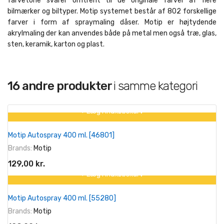
farvetone svarer omtrent til de originale farver af flere
bilmærker og biltyper. Motip systemet består af 802 forskellige
farver i form af spraymaling dåser. Motip er højtydende
akrylmaling der kan anvendes både på metal men også træ, glas,
sten, keramik, karton og plast.
16 andre produkter
i samme kategori
+ Læg I Indkøbskurv
På tilbud!
Motip Autospray 400 ml. [46801]
Brands:
Motip
129,00 kr.
+ Læg I Indkøbskurv
På tilbud!
Motip Autospray 400 ml. [55280]
Brands:
Motip