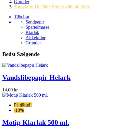
Grunder
SprayMax 1K Filler Primer 400 ml. [Grå]
Tilbehør
Sandpapir
Spartelmasse
Klarlak
Afdækning
Grunder
Bedst Sælgende
Vandslibepapir Helark
14,00 kr.
På tilbud!
-10%
Motip Klarlak 500 ml.