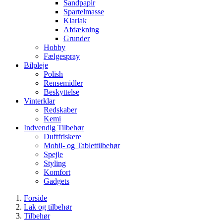
Sandpapir
Spartelmasse
Klarlak
Afdækning
Grunder
Hobby
Fælgespray
Bilpleje
Polish
Rensemidler
Beskyttelse
Vinterklar
Redskaber
Kemi
Indvendig Tilbehør
Duftfriskere
Mobil- og Tablettilbehør
Spejle
Styling
Komfort
Gadgets
Forside
Lak og tilbehør
Tilbehør