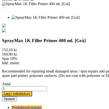

SprayMax 1K Filler Primer 400 ml. [Grå]
152,10 kr.
169,00 kr.
Spar 10%
Inkl. moms
Recommended for repairing small damaged areas / spot repairs and paint
spare part primer, polyester surfaces. (Do not coat with polyester or E
Antal
Læg i indkøbskurv
Produktoplysninger