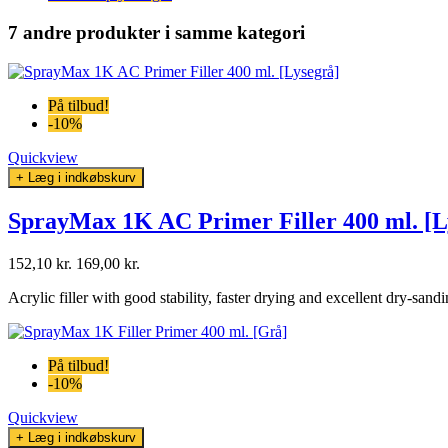
7 andre produkter
i samme kategori
På tilbud!
-10%
Quickview
+ Læg i indkøbskurv
SprayMax 1K AC Primer Filler 400 ml. [L
152,10 kr.
169,00 kr.
Acrylic filler with good stability, faster drying and excellent dry-sand
På tilbud!
-10%
Quickview
+ Læg i indkøbskurv