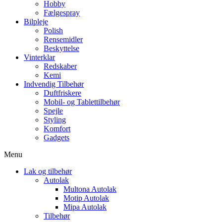
Hobby
Fælgespray
Bilpleje
Polish
Rensemidler
Beskyttelse
Vinterklar
Redskaber
Kemi
Indvendig Tilbehør
Duftfriskere
Mobil- og Tablettilbehør
Spejle
Styling
Komfort
Gadgets
Menu
Lak og tilbehør
Autolak
Multona Autolak
Motip Autolak
Mipa Autolak
Tilbehør