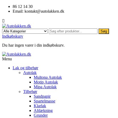
86 12 14 30
Email:
kontakt@autolakken.dk

Søg
Indkøbskurv
Du har ingen varer i din indkøbskurv.
Menu
Lak og tilbehør
Autolak
Multona Autolak
Motip Autolak
Mipa Autolak
Tilbehør
Sandpapir
Spartelmasse
Klarlak
Afdækning
Grunder