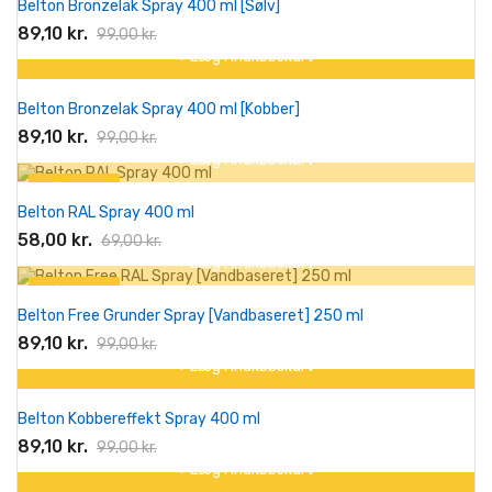
Belton Bronzelak Spray 400 ml [Sølv]
-10%
89,10 kr.
99,00 kr.
+ Læg I Indkøbskurv
På tilbud!
Belton Bronzelak Spray 400 ml [Kobber]
-10%
89,10 kr.
99,00 kr.
+ Læg I Indkøbskurv
På tilbud!
Belton RAL Spray 400 ml
-11,00 kr.
58,00 kr.
69,00 kr.
+ Læg I Indkøbskurv
På tilbud!
Belton Free Grunder Spray [Vandbaseret] 250 ml
-10%
89,10 kr.
99,00 kr.
+ Læg I Indkøbskurv
På tilbud!
Belton Kobbereffekt Spray 400 ml
-10%
89,10 kr.
99,00 kr.
+ Læg I Indkøbskurv