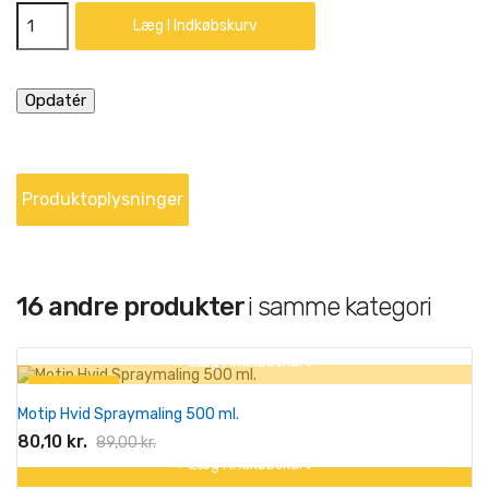
Læg I Indkøbskurv
Produktoplysninger
16 andre produkter
i samme kategori
+ Læg I Indkøbskurv
På tilbud!
Motip Hvid Spraymaling 500 ml.
-10%
80,10 kr.
89,00 kr.
+ Læg I Indkøbskurv