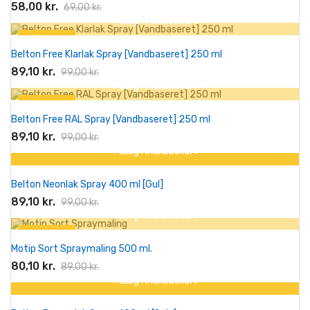
58,00 kr.
69,00 kr.
+ Læg I Indkøbskurv
På tilbud!
Belton Free Klarlak Spray [Vandbaseret] 250 ml
-10%
89,10 kr.
99,00 kr.
+ Læg I Indkøbskurv
På tilbud!
Belton Free RAL Spray [Vandbaseret] 250 ml
-10%
89,10 kr.
99,00 kr.
+ Læg I Indkøbskurv
På tilbud!
Belton Neonlak Spray 400 ml [Gul]
-10%
89,10 kr.
99,00 kr.
+ Læg I Indkøbskurv
På tilbud!
Motip Sort Spraymaling 500 ml.
-10%
80,10 kr.
89,00 kr.
+ Læg I Indkøbskurv
På tilbud!