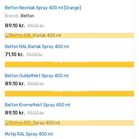
På tilbud!
Belton Neonlak Spray 400 ml [Orange]
-10%
Brands:
Belton
89,10 kr.
99,00 kr.
+ Læg I Indkøbskurv
På tilbud!
Belton RAL Klarlak Spray 400 ml
-10%
71,10 kr.
79,00 kr.
+ Læg I Indkøbskurv
På tilbud!
Belton Guldeffekt Spray 400 ml
-10%
89,10 kr.
99,00 kr.
+ Læg I Indkøbskurv
På tilbud!
Belton Kromeffekt Spray 400 ml
-10%
89,10 kr.
99,00 kr.
+ Læg I Indkøbskurv
På tilbud!
Motip RAL Spray 400 ml
-11,00 kr.