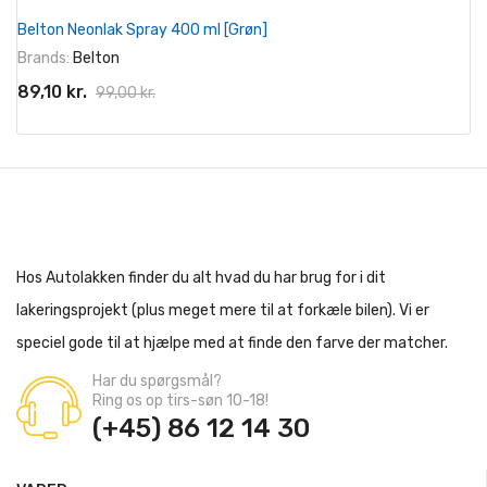
På tilbud!
Belton Neonlak Spray 400 ml [Grøn]
-10%
Brands:
Belton
89,10 kr.
99,00 kr.
Hos Autolakken finder du alt hvad du har brug for i dit
lakeringsprojekt (plus meget mere til at forkæle bilen). Vi er
speciel gode til at hjælpe med at finde den farve der matcher.
Har du spørgsmål?
Ring os op tirs-søn 10-18!
(+45) 86 12 14 30