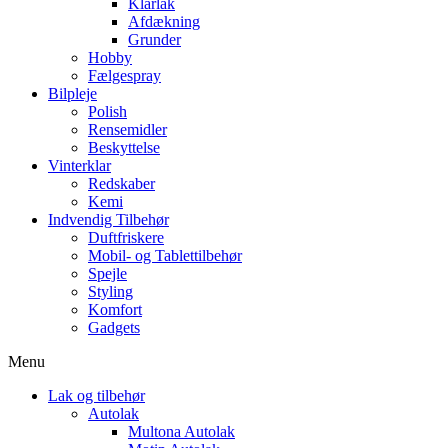
Klarlak
Afdækning
Grunder
Hobby
Fælgespray
Bilpleje
Polish
Rensemidler
Beskyttelse
Vinterklar
Redskaber
Kemi
Indvendig Tilbehør
Duftfriskere
Mobil- og Tablettilbehør
Spejle
Styling
Komfort
Gadgets
Menu
Lak og tilbehør
Autolak
Multona Autolak