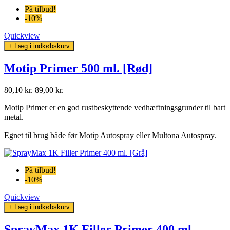
På tilbud!
-10%
Quickview
+ Læg i indkøbskurv
Motip Primer 500 ml. [Rød]
80,10 kr.
89,00 kr.
Motip Primer er en god rustbeskyttende vedhæftningsgrunder til bart
metal.
Egnet til brug både før Motip Autospray eller Multona Autospray.
På tilbud!
-10%
Quickview
+ Læg i indkøbskurv
SprayMax 1K Filler Primer 400 ml.