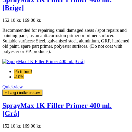
[Beige]
152,10 kr.
169,00 kr.
Recommended for repairing small damaged areas / spot repairs and
painting parts, as an anti-corrosion primer or primer surfacer.
Suitable surfaces: Steel, galvanised steel, aluminium, GRP, hardened
old paint, spare part primer, polyester surfaces. (Do not coat with
polyester or EP-products).
På tilbud!
-10%
Quickview
+ Læg i indkøbskurv
SprayMax 1K Filler Primer 400 ml.
[Grå]
152,10 kr.
169,00 kr.