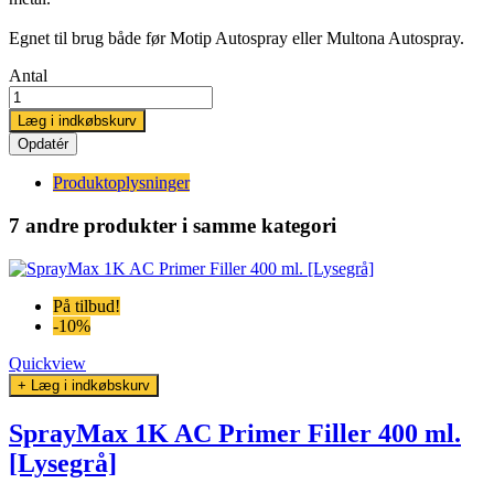
Egnet til brug både før Motip Autospray eller Multona Autospray.
Antal
Læg i indkøbskurv
Produktoplysninger
7 andre produkter
i samme kategori
På tilbud!
-10%
Quickview
+ Læg i indkøbskurv
SprayMax 1K AC Primer Filler 400 ml.
[Lysegrå]