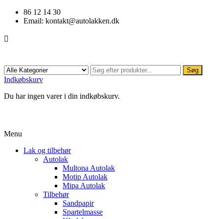
86 12 14 30
Email:
kontakt@autolakken.dk

Søg
Indkøbskurv
Du har ingen varer i din indkøbskurv.
Menu
Lak og tilbehør
Autolak
Multona Autolak
Motip Autolak
Mipa Autolak
Tilbehør
Sandpapir
Spartelmasse