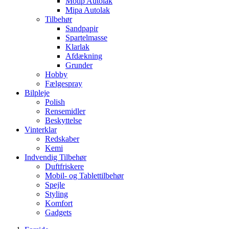
Motip Autolak
Mipa Autolak
Tilbehør
Sandpapir
Spartelmasse
Klarlak
Afdækning
Grunder
Hobby
Fælgespray
Bilpleje
Polish
Rensemidler
Beskyttelse
Vinterklar
Redskaber
Kemi
Indvendig Tilbehør
Duftfriskere
Mobil- og Tablettilbehør
Spejle
Styling
Komfort
Gadgets