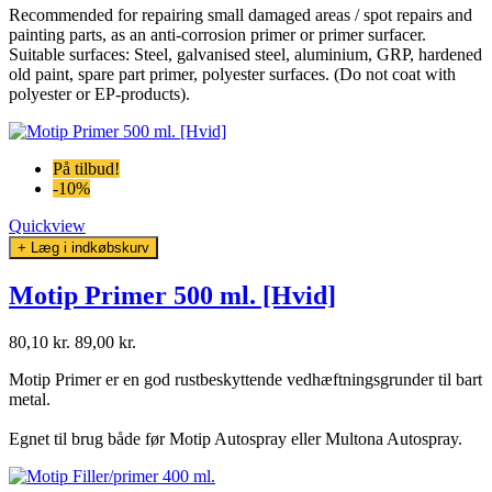
Recommended for repairing small damaged areas / spot repairs and
painting parts, as an anti-corrosion primer or primer surfacer.
Suitable surfaces: Steel, galvanised steel, aluminium, GRP, hardened
old paint, spare part primer, polyester surfaces. (Do not coat with
polyester or EP-products).
På tilbud!
-10%
Quickview
+ Læg i indkøbskurv
Motip Primer 500 ml. [Hvid]
80,10 kr.
89,00 kr.
Motip Primer er en god rustbeskyttende vedhæftningsgrunder til bart
metal.
Egnet til brug både før Motip Autospray eller Multona Autospray.