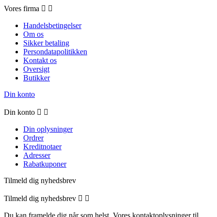
Vores firma


Handelsbetingelser
Om os
Sikker betaling
Persondatapolitikken
Kontakt os
Oversigt
Butikker
Din konto
Din konto


Din oplysninger
Ordrer
Kreditnotaer
Adresser
Rabatkuponer
Tilmeld dig nyhedsbrev
Tilmeld dig nyhedsbrev


Du kan framelde dig når som helst. Vores kontaktoplysninger til