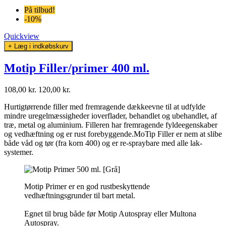
På tilbud!
-10%
Quickview
+ Læg i indkøbskurv
Motip Filler/primer 400 ml.
108,00 kr.
120,00 kr.
Hurtigtørrende filler med fremragende dækkeevne til at udfylde
mindre uregelmæssigheder ioverflader, behandlet og ubehandlet, af
træ, metal og aluminium. Filleren har fremragende fyldeegenskaber
og vedhæftning og er rust forebyggende.MoTip Filler er nem at slibe
både våd og tør (fra korn 400) og er re-spraybare med alle lak-
systemer.
Motip Primer er en god rustbeskyttende
vedhæftningsgrunder til bart metal.
Egnet til brug både før Motip Autospray eller Multona
Autospray.