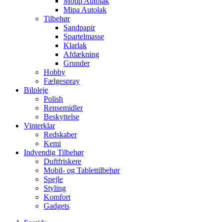
Motip Autolak
Mipa Autolak
Tilbehør
Sandpapir
Spartelmasse
Klarlak
Afdækning
Grunder
Hobby
Fælgespray
Bilpleje
Polish
Rensemidler
Beskyttelse
Vinterklar
Redskaber
Kemi
Indvendig Tilbehør
Duftfriskere
Mobil- og Tablettilbehør
Spejle
Styling
Komfort
Gadgets