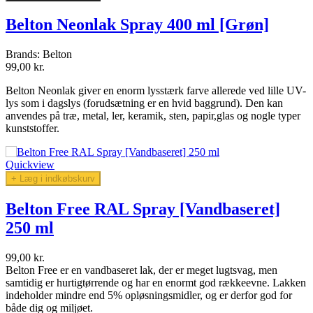
Belton Neonlak Spray 400 ml [Grøn]
Brands:
Belton
99,00 kr.
Belton Neonlak giver en enorm lysstærk farve allerede ved lille UV-
lys som i dagslys (forudsætning er en hvid baggrund). Den kan
anvendes
på træ, metal, ler, keramik, sten, papir,glas og nogle typer
kunststoffer.
Quickview
+ Læg i indkøbskurv
Belton Free RAL Spray [Vandbaseret]
250 ml
99,00 kr.
Belton Free er en vandbaseret lak, der er meget lugtsvag, men
samtidig er hurtigtørrende og har en enormt god rækkeevne. Lakken
indeholder mindre end 5% opløsningsmidler, og er derfor god for
både dig og miljøet.