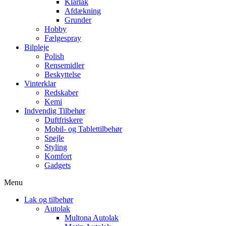
Klarlak
Afdækning
Grunder
Hobby
Fælgespray
Bilpleje
Polish
Rensemidler
Beskyttelse
Vinterklar
Redskaber
Kemi
Indvendig Tilbehør
Duftfriskere
Mobil- og Tablettilbehør
Spejle
Styling
Komfort
Gadgets
Menu
Lak og tilbehør
Autolak
Multona Autolak