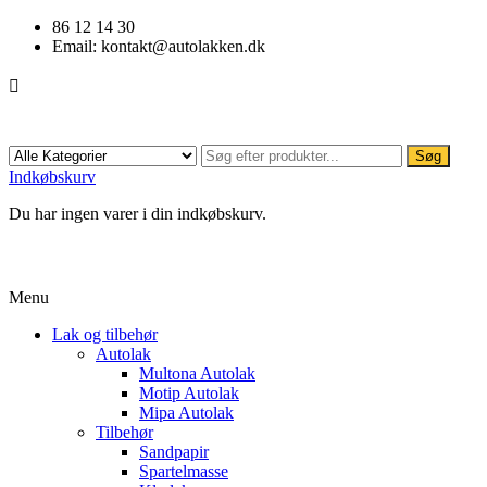
86 12 14 30
Email:
kontakt@autolakken.dk

Søg
Indkøbskurv
Du har ingen varer i din indkøbskurv.
Menu
Lak og tilbehør
Autolak
Multona Autolak
Motip Autolak
Mipa Autolak
Tilbehør
Sandpapir
Spartelmasse