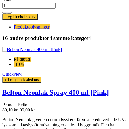
Læg i indkøbskurv
Produktoplysninger
16 andre produkter
i samme kategori
På tilbud!
-10%
Quickview
+ Læg i indkøbskurv
Belton Neonlak Spray 400 ml [Pink]
Brands:
Belton
89,10 kr.
99,00 kr.
Belton Neonlak giver en enorm lysstærk farve allerede ved lille UV-
lys som i dagslys (forudsætning er en hvid baggrund). Den kan