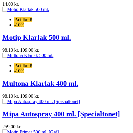
.
 ml.
l. [Specialtonet]