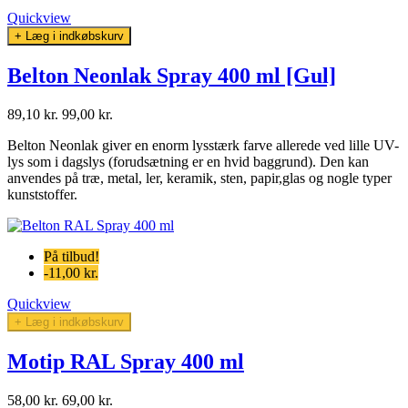
Quickview
+ Læg i indkøbskurv
Belton Neonlak Spray 400 ml [Gul]
89,10 kr.
99,00 kr.
Belton Neonlak giver en enorm lysstærk farve allerede ved lille UV-
lys som i dagslys (forudsætning er en hvid baggrund). Den kan
anvendes
på træ, metal, ler, keramik, sten, papir,glas og nogle typer
kunststoffer.
På tilbud!
-11,00 kr.
Quickview
+ Læg i indkøbskurv
Motip RAL Spray 400 ml
58,00 kr.
69,00 kr.