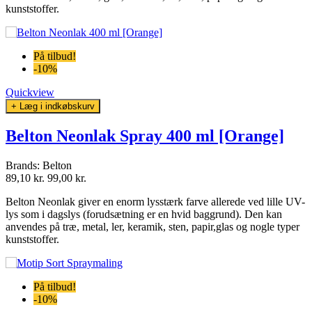
kunststoffer.
På tilbud!
-10%
Quickview
+ Læg i indkøbskurv
Belton Neonlak Spray 400 ml [Orange]
Brands:
Belton
89,10 kr.
99,00 kr.
Belton Neonlak giver en enorm lysstærk farve allerede ved lille UV-
lys som i dagslys (forudsætning er en hvid baggrund). Den kan
anvendes
på træ, metal, ler, keramik, sten, papir,glas og nogle typer
kunststoffer.
På tilbud!
-10%