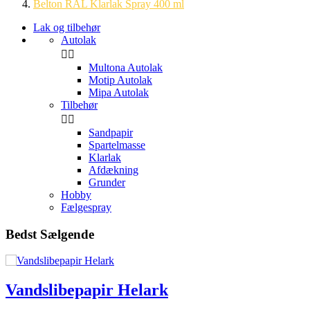
Belton RAL Klarlak Spray 400 ml
Lak og tilbehør
Autolak


Multona Autolak
Motip Autolak
Mipa Autolak
Tilbehør


Sandpapir
Spartelmasse
Klarlak
Afdækning
Grunder
Hobby
Fælgespray
Bedst Sælgende
rk