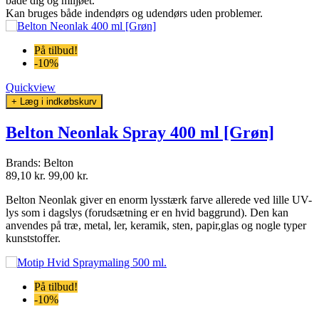
både dig og miljøet.
Kan bruges både indendørs og udendørs uden problemer.
På tilbud!
-10%
Quickview
+ Læg i indkøbskurv
Belton Neonlak Spray 400 ml [Grøn]
Brands:
Belton
89,10 kr.
99,00 kr.
Belton Neonlak giver en enorm lysstærk farve allerede ved lille UV-
lys som i dagslys (forudsætning er en hvid baggrund). Den kan
anvendes
på træ, metal, ler, keramik, sten, papir,glas og nogle typer
kunststoffer.
På tilbud!
-10%