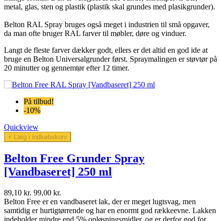
metal, glas, sten og plastik (plastik skal grundes med plasikgrunder).
Belton RAL Spray
bruges også meget i industrien til små opgaver,
da man ofte bruger RAL farver til møbler, døre og vinduer.
Langt de fleste farver dækker godt, ellers er det altid en god ide at
bruge en Belton Universalgrunder først. Spraymalingen er støvtør på
20 minutter og gennemtør efter 12 timer.
På tilbud!
-10%
Quickview
+ Læg i indkøbskurv
Belton Free Grunder Spray
[Vandbaseret] 250 ml
89,10 kr.
99,00 kr.
Belton Free er en vandbaseret lak, der er meget lugtsvag, men
samtidig er hurtigtørrende og har en enormt god rækkeevne. Lakken
indeholder mindre end 5% opløsningsmidler, og er derfor god for