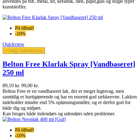
anvendes
på træ, metal, ler, keramik, sten, papir,glas og nogle typer
kunststoffer.
På tilbud!
-10%
Quickview
+ Læg i indkøbskurv
Belton Free Klarlak Spray [Vandbaseret]
250 ml
89,10 kr.
99,00 kr.
Belton Free er en vandbaseret lak, der er meget lugtsvag, men
samtidig er hurtigtørrende og har en enormt god rækkeevne. Lakken
indeholder mindre end 5% opløsningsmidler, og er derfor god for
både dig og miljøet.
Kan bruges både indendørs og udendørs uden problemer.
På tilbud!
-10%