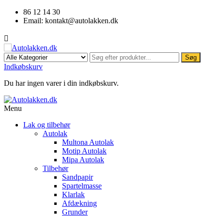
86 12 14 30
Email:
kontakt@autolakken.dk

Søg
Indkøbskurv
Du har ingen varer i din indkøbskurv.
Menu
Lak og tilbehør
Autolak
Multona Autolak
Motip Autolak
Mipa Autolak
Tilbehør
Sandpapir
Spartelmasse
Klarlak
Afdækning
Grunder