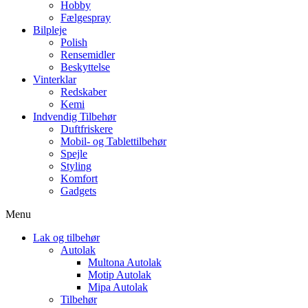
Hobby
Fælgespray
Bilpleje
Polish
Rensemidler
Beskyttelse
Vinterklar
Redskaber
Kemi
Indvendig Tilbehør
Duftfriskere
Mobil- og Tablettilbehør
Spejle
Styling
Komfort
Gadgets
Menu
Lak og tilbehør
Autolak
Multona Autolak
Motip Autolak
Mipa Autolak
Tilbehør