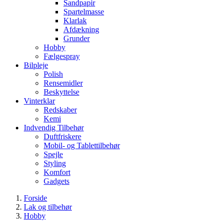
Sandpapir
Spartelmasse
Klarlak
Afdækning
Grunder
Hobby
Fælgespray
Bilpleje
Polish
Rensemidler
Beskyttelse
Vinterklar
Redskaber
Kemi
Indvendig Tilbehør
Duftfriskere
Mobil- og Tablettilbehør
Spejle
Styling
Komfort
Gadgets
Forside
Lak og tilbehør
Hobby