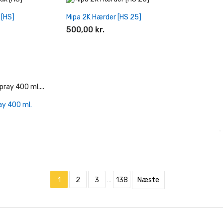
Indkøbskurv
+ Læg I Indkøbskurv
 [HS]
Mipa 2K Hærder [HS 25]
500,00 kr.
Indkøbskurv
ay 400 ml.
1
2
3
…
138
Næste