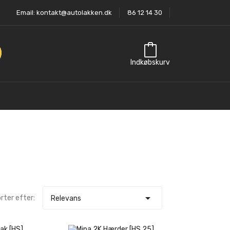
Email:
kontakt@autolakken.dk
86 12 14 30
Indkøbskurv

rter efter:
Relevans