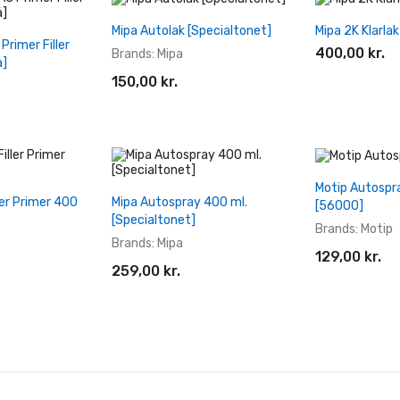
+ Læg I Indkøbskurv
+ Læg I 
Mipa Autolak [Specialtonet]
Mipa 2K Klarlak
dkøbskurv
Primer Filler
400,00 kr.
Brands:
Mipa
å]
150,00 kr.
+ Læg I 
Motip Autospr
dkøbskurv
+ Læg I Indkøbskurv
ler Primer 400
Mipa Autospray 400 ml.
[56000]
[Specialtonet]
Brands:
Motip
Brands:
Mipa
129,00 kr.
259,00 kr.