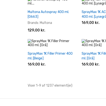
+ Læg I Indkøbskurv
+ Læg I In
Multona Autospray 400 ml.
SprayMax 1K AC 
[0663]
400 ml. [Lysegr
169,00 kr.
Brands:
Multona
129,00 kr.
+ Læg I Indkøbskurv
+ Læg I In
SprayMax 1K Filler Primer 400
SprayMax 1K Fil
ml. [Beige]
ml. [Grå]
169,00 kr.
169,00 kr.
Viser 1-9 af 1237 element(er)